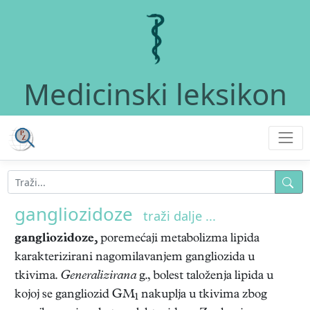
Medicinski leksikon
gangliozidoze
traži dalje ...
gangliozidoze,
poremećaji metabolizma lipida
karakterizirani nagomilavanjem gangliozida u
tkivima.
Generalizirana
g., bolest taloženja lipida u
kojoj se gangliozid GM
nakuplja u tkivima zbog
1