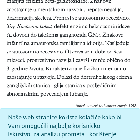
manjka enzima beta-galaktozidaze. Znakovi:
zaostajanje u mentalnom razvoju, hepatomegalija,
deformacija skeleta. Prenosi se autosomno recesivno.
Tay-Sachsova bolest,
defekt enzima heksozaminidaze
A, dovodi do taloženja gangliozida GM
. Znakovi:
2
infantilna amaurotska familijarna idiotija. Nasljeđuje
se autosomno recesivno. Otkriva se u dobi od šest
mjeseci, progresivno razvija i završi smrću obično do
3. godine života. Karakterizira je fizičko i mentalno
zaostajanje u razvoju. Dolazi do destrukcijskog edema
ganglijskih stanica i glija-stanica s posljedičnim
abnormalnim povećanjem lubanje.
članak preuzet iz tiskanog izdanja 1992.
Citiranje:
Naše web stranice koriste kolačiće kako bi
gangliozidoze.
Medicinski leksikon (1992), mrežno izdanje.
Vam omogućili najbolje korisničko
Leksikografski zavod Miroslav Krleža, 2026. Pristupljeno
iskustvo, za analizu prometa i korištenje
7.8.2026. <https://medicinski.lzmk.hr/clanak/gangliozidoze>.