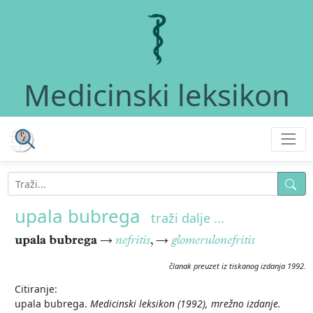
Medicinski leksikon
upala bubrega
traži dalje ...
upala bubrega
→
nefritis
, →
glomerulonefritis
članak preuzet iz tiskanog izdanja 1992.
Citiranje:
upala bubrega.
Medicinski leksikon (1992), mrežno izdanje.