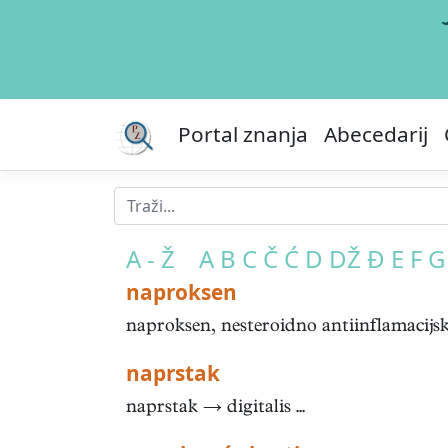
Portal znanja
Abecedarij
A - Ž
A
B
C
Č
Ć
D
DŽ
Đ
E
F
G
naproksen
naproksen, nesteroidno antiinflamacijsko
naprstak
naprstak → digitalis ...