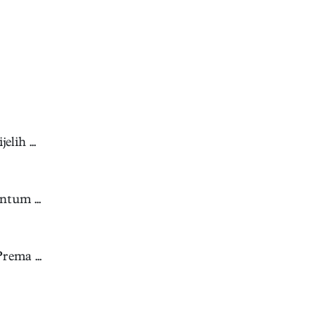
lih ...
ntum ...
rema ...