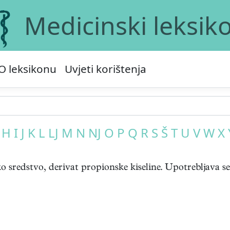
Medicinski leksik
O leksikonu
Uvjeti korištenja
H
I
J
K
L
LJ
M
N
NJ
O
P
Q
R
S
Š
T
U
V
W
X
 sredstvo, derivat propionske kiseline. Upotrebljava se 