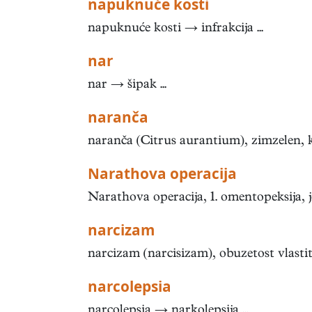
napuknuće kosti
napuknuće kosti → infrakcija ...
nar
nar → šipak ...
naranča
naranča (Citrus aurantium), zimzelen, kul
Narathova operacija
Narathova operacija, 1. omentopeksija, j
narcizam
narcizam (narcisizam), obuzetost vlastit
narcolepsia
narcolepsia → narkolepsija ...