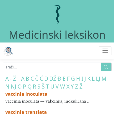
Medicinski leksikon
A - Ž
A
B
C
Č
Ć
D
DŽ
Đ
E
F
G
H
I
J
K
L
LJ
M
N
NJ
O
P
Q
R
S
Š
T
U
V
W
X
Y
Z
Ž
vaccinia inoculata
vaccinia inoculata → vakcinija, inokulirana ...
vaccinia translata