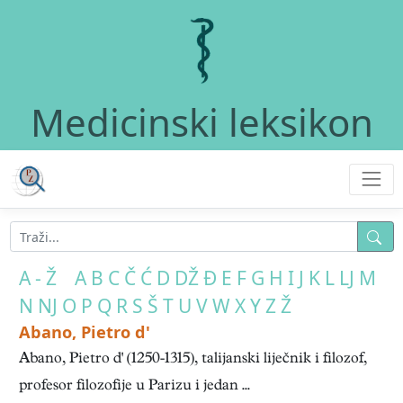
Medicinski leksikon
A - Ž
A
B
C
Č
Ć
D
DŽ
Đ
E
F
G
H
I
J
K
L
LJ
M
N
NJ
O
P
Q
R
S
Š
T
U
V
W
X
Y
Z
Ž
Abano, Pietro d'
Abano, Pietro d' (1250-1315), talijanski liječnik i filozof,
profesor filozofije u Parizu i jedan ...