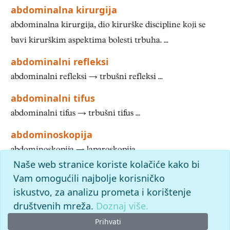
abdominalna kirurgija
abdominalna kirurgija, dio kirurške discipline koji se
bavi kirurškim aspektima bolesti trbuha. ...
abdominalni refleksi
abdominalni refleksi → trbušni refleksi ...
abdominalni tifus
abdominalni tifus → trbušni tifus ...
abdominoskopija
abdominoskopija → laparoskopija ...
Naše web stranice koriste kolačiće kako bi
1
2
3
4
5
6
7
8
9
10
»
Kraj
Vam omogućili najbolje korisničko
iskustvo, za analizu prometa i korištenje
slovo
a
: pronađenih odgovora: 1481; vrijeme izvršavanja
upita: 60 ms
društvenih mreža.
Doznaj više.
Prihvati
© 2026. -
Leksikografski zavod
Miroslav Krleža