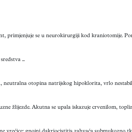
t, primjenjuje se u neurokirurgiji kod kraniotomije. Pom
redstva ...
neutralna otopina natrijskog hipoklorita, vrlo nestabiln
uzne žlijezde. Akutna se upala iskazuje crvenilom, toplin
zne vrećice; gnojni dakriocistitis zahvaća submukozno tki