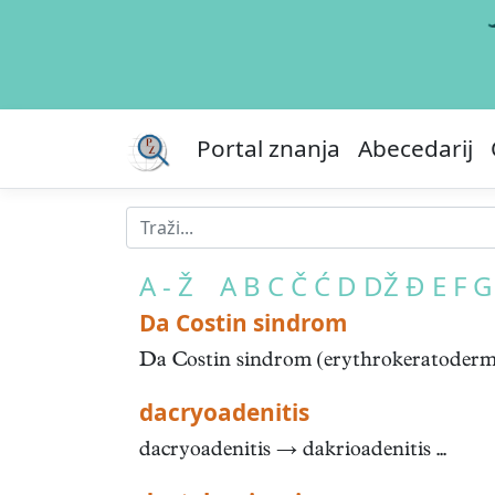
Portal znanja
Abecedarij
A - Ž
A
B
C
Č
Ć
D
DŽ
Đ
E
F
G
Da Costin sindrom
Da Costin sindrom (erythrokeratodermia f
dacryoadenitis
dacryoadenitis → dakrioadenitis ...