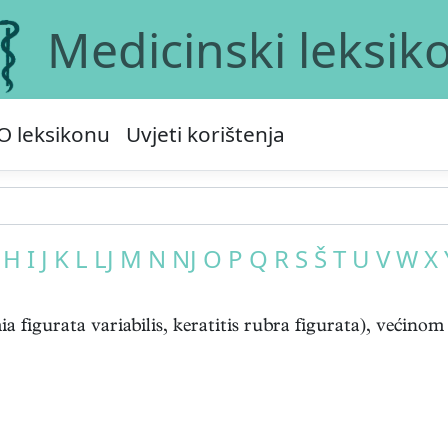
Medicinski leksik
O leksikonu
Uvjeti korištenja
H
I
J
K
L
LJ
M
N
NJ
O
P
Q
R
S
Š
T
U
V
W
X
igurata variabilis, keratitis rubra figurata), većinom k