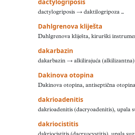
dactylogriposis
dactylogriposis → daktilogripoza ...
Dahlgrenova kliješta
Dahlgrenova kliješta, kirurški instrumen
dakarbazin
dakarbazin → alkilirajuća (alkilizantna) s
Dakinova otopina
Dakinova otopina, antiseptična otopina, 
dakrioadenitis
dakrioadenitis (dacryoadenitis), upala s
dakriocistitis
dakriocistitis (dacryocystitis), upala su