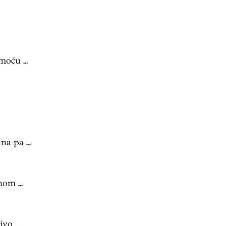
oću ...
a pa ...
om ...
vo ...