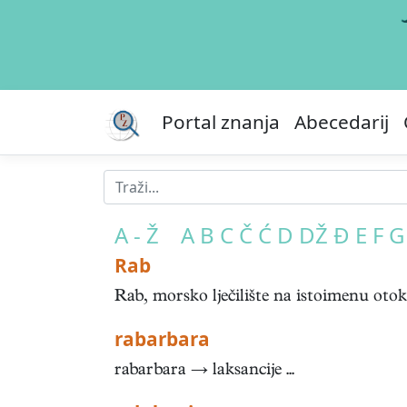
Portal znanja
Abecedarij
A - Ž
A
B
C
Č
Ć
D
DŽ
Đ
E
F
G
Rab
Rab, morsko lječilište na istoimenu oto
rabarbara
rabarbara → laksancije ...