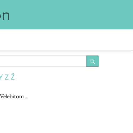
on
Y
Z
Ž
elebitom ...