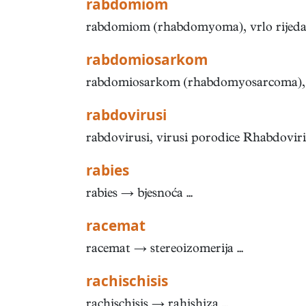
rabdomiom
rabdomiom (rhabdomyoma), vrlo rijedak
rabdomiosarkom
rabdomiosarkom (rhabdomyosarcoma), rije
rabdovirusi
rabdovirusi, virusi porodice Rhabdovirid
rabies
rabies → bjesnoća ...
racemat
racemat → stereoizomerija ...
rachischisis
rachischisis → rahishiza ...