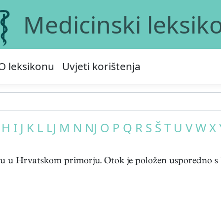
Medicinski leksik
O leksikonu
Uvjeti korištenja
H
I
J
K
L
LJ
M
N
NJ
O
P
Q
R
S
Š
T
U
V
W
X
ku u Hrvatskom primorju. Otok je položen usporedno s V