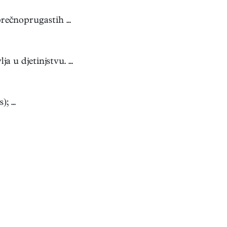
ečnoprugastih ...
u djetinjstvu. ...
 ...