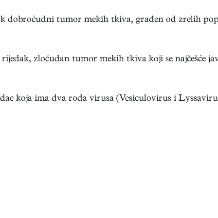
 dobroćudni tumor mekih tkiva, građen od zrelih popr
dak, zloćudan tumor mekih tkiva koji se najčešće javlja 
ae koja ima dva roda virusa (Vesiculovirus i Lyssavirus);