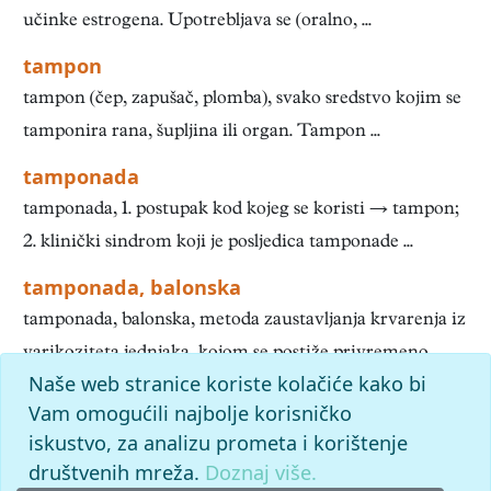
učinke estrogena. Upotrebljava se (oralno, ...
tampon
tampon (čep, zapušač, plomba), svako sredstvo kojim se
tamponira rana, šupljina ili organ. Tampon ...
tamponada
tamponada, 1. postupak kod kojeg se koristi → tampon;
2. klinički sindrom koji je posljedica tamponade ...
tamponada, balonska
tamponada, balonska, metoda zaustavljanja krvarenja iz
varikoziteta jednjaka, kojom se postiže privremeno ...
Naše web stranice koriste kolačiće kako bi
1
2
3
4
5
6
7
8
9
10
»
Kraj
Vam omogućili najbolje korisničko
iskustvo, za analizu prometa i korištenje
slovo
t
: pronađenih odgovora: 800; vrijeme izvršavanja
upita: 57 ms
društvenih mreža.
Doznaj više.