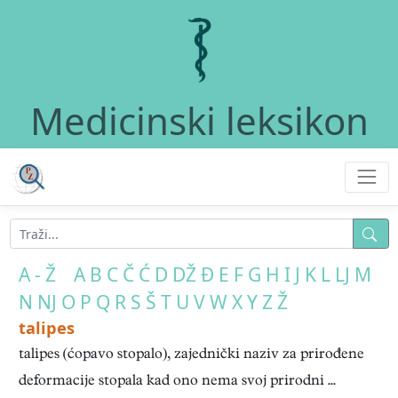
Medicinski leksikon
A - Ž
A
B
C
Č
Ć
D
DŽ
Đ
E
F
G
H
I
J
K
L
LJ
M
N
NJ
O
P
Q
R
S
Š
T
U
V
W
X
Y
Z
Ž
talipes
talipes (ćopavo stopalo), zajednički naziv za prirođene
deformacije stopala kad ono nema svoj prirodni ...