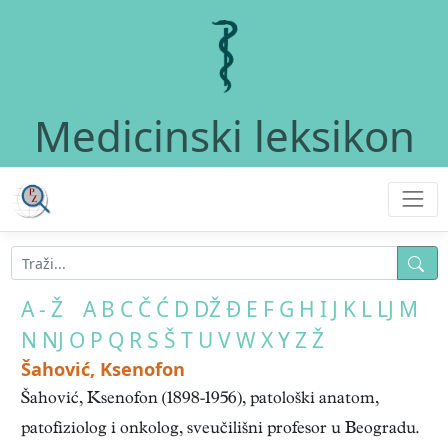
Medicinski leksikon
A - Ž
A
B
C
Č
Ć
D
DŽ
Đ
E
F
G
H
I
J
K
L
LJ
M
N
NJ
O
P
Q
R
S
Š
T
U
V
W
X
Y
Z
Ž
Šahović, Ksenofon
Šahović, Ksenofon (1898-1956), patološki anatom,
patofiziolog i onkolog, sveučilišni profesor u Beogradu.