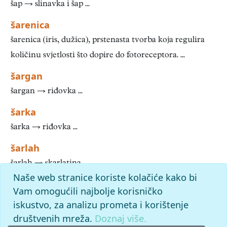
šap → slinavka i šap ...
šarenica
šarenica (iris, dužica), prstenasta tvorba koja regulira
količinu svjetlosti što dopire do fotoreceptora. ...
šargan
šargan → riđovka ...
šarka
šarka → riđovka ...
šarlah
šarlah → skarlatina ...
Naše web stranice koriste kolačiće kako bi
1
2
3
4
5
6
7
8
Vam omogućili najbolje korisničko
iskustvo, za analizu prometa i korištenje
slovo
š
: pronađenih odgovora: 78; vrijeme izvršavanja upita:
54 ms
društvenih mreža.
Doznaj više.